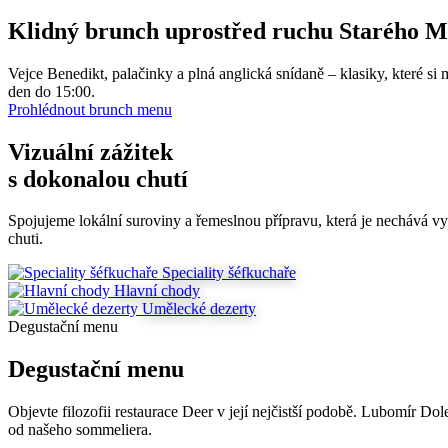
Klidný brunch uprostřed ruchu Starého M
Vejce Benedikt, palačinky a plná anglická snídaně – klasiky, které si 
den do 15:00.
Prohlédnout brunch menu
Vizuální zážitek
s dokonalou chutí
Spojujeme lokální suroviny a řemeslnou přípravu, která je nechává vy
chuti.
Speciality šéfkuchaře
Hlavní chody
Umělecké dezerty
Degustační menu
Degustační menu
Objevte filozofii restaurace Deer v její nejčistší podobě. Lubomír D
od našeho sommeliera.