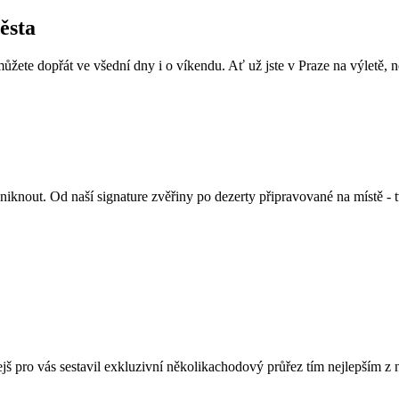
ěsta
můžete dopřát ve všední dny i o víkendu. Ať už jste v Praze na výletě, n
niknout. Od naší signature zvěřiny po dezerty připravované na místě - t
olejš pro vás sestavil exkluzivní několikachodový průřez tím nejlepší